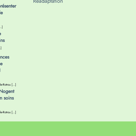
Réadaptation
résenter
de
…]
e
ins
…]
ences
le
H
le-Rotrou […]
Nogent
n soins
le-Rotrou […]