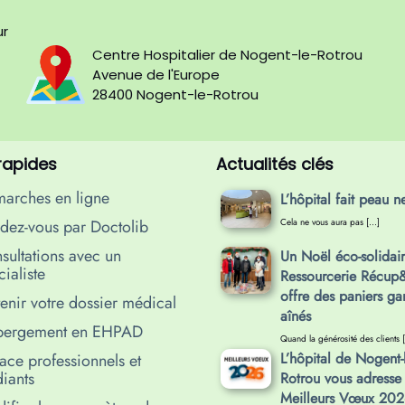
ur
Centre Hospitalier de Nogent-le-Rotrou
Avenue de l'Europe
28400 Nogent-le-Rotrou
 rapides
Actualités clés
arches en ligne
L’hôpital fait peau n
dez-vous par Doctolib
Cela ne vous aura pas […]
sultations avec un
Un Noël éco-solidair
ialiste
Ressourcerie Récu
offre des paniers ga
enir votre dossier médical
aînés
ergement en EHPAD
Quand la générosité des clients 
L’hôpital de Nogent-l
ace professionnels et
diants
Rotrou vous adresse 
Meilleurs Vœux 202