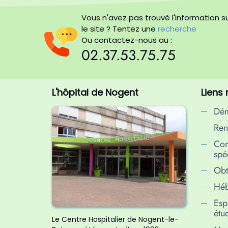
Vous n'avez pas trouvé l'information s
le site ? Tentez une
recherche
Ou contactez-nous au :
02.37.53.75.75
L'hôpital de Nogent
Liens
Dém
Ren
Con
spéc
Obt
Héb
Esp
étu
Le Centre Hospitalier de Nogent-le-