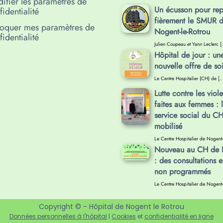
ifier les paramètres de
Un écusson pour rep
identialité
fièrement le SMUR 
oquer mes paramètres de
Nogent-le-Rotrou
identialité
Julien Coupeau et Yann Leclerc [
Hôpital de jour : un
nouvelle offre de so
Le Centre Hospitalier (CH) de [
Lutte contre les viol
faites aux femmes : 
service social du C
mobilisé
Le Centre Hospitalier de Nogent-
Nouveau au CH de 
: des consultations e
non programmés
Le Centre Hospitalier de Nogent-
Copyright © - Hôpital de Nogent le Rotrou
Données personnelles à l'hôpital
|
Cookies
et
confidentialité en ligne