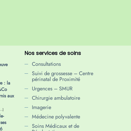
Nos services de soins
Consultations
euve
Suivi de grossesse – Centre
périnatal de Proximité
e : la
Urgences – SMUR
p&Co
rnis aux
Chirurgie ambulatoire
Imagerie
[…]
e-
Médecine polyvalente
ses
Soins Médicaux et de
6