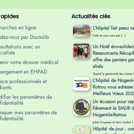
 rapides
Actualités clés
arches en ligne
L’hôpital fait peau n
dez-vous par Doctolib
Cela ne vous aura pas […]
sultations avec un
Un Noël éco-solidair
ialiste
Ressourcerie Récu
offre des paniers ga
enir votre dossier médical
aînés
ergement en EHPAD
Quand la générosité des clients 
L’hôpital de Nogent-l
ace professionnels et
diants
Rotrou vous adresse 
Meilleurs Vœux 202
ifier les paramètres de
Un écusson pour rep
identialité
fièrement le SMUR 
oquer mes paramètres de
Nogent-le-Rotrou
identialité
Julien Coupeau et Yann Leclerc [
Hôpital de jour : un