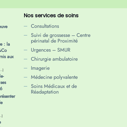
Nos services de soins
Consultations
euve
Suivi de grossesse – Centre
périnatal de Proximité
e : la
Urgences – SMUR
p&Co
rnis aux
Chirurgie ambulatoire
Imagerie
[…]
e-
Médecine polyvalente
ses
Soins Médicaux et de
6
Réadaptation
résenter
de
…]
e