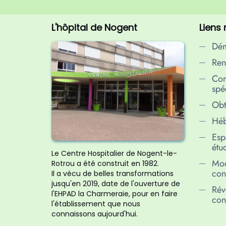
L'hôpital de Nogent
Liens
Dém
Ren
Con
spéc
Obt
Héb
Esp
étu
Le Centre Hospitalier de Nogent-le-
Mod
Rotrou a été construit en 1982.
conf
Il a vécu de belles transformations
jusqu'en 2019, date de l'ouverture de
Rév
l'EHPAD la Charmeraie, pour en faire
conf
l'établissement que nous
connaissons aujourd'hui.