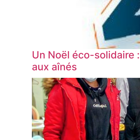
Un Noël éco-solidaire 
aux aînés