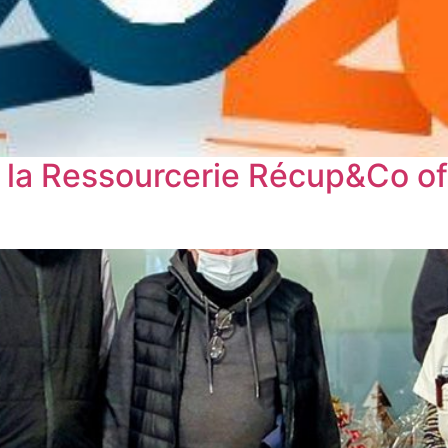
: la Ressourcerie Récup&Co of