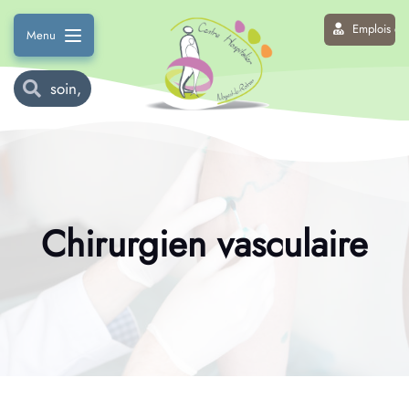
Emplois et 
Menu
Chirurgien vasculaire